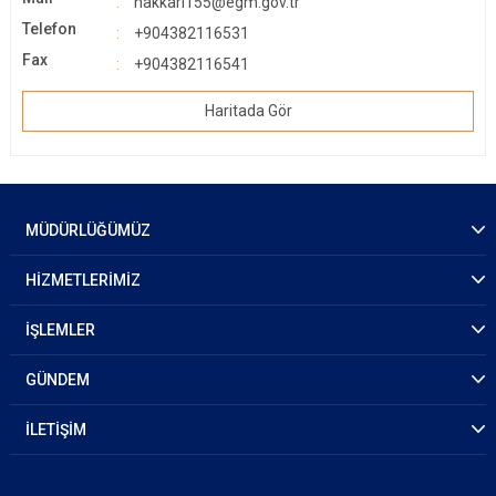
hakkari155@egm.gov.tr
Telefon
+904382116531
Fax
+904382116541
Haritada Gör
MÜDÜRLÜĞÜMÜZ
HİZMETLERİMİZ
İŞLEMLER
GÜNDEM
İLETİŞİM