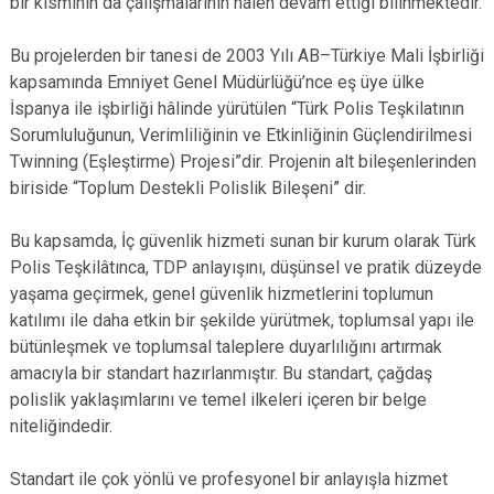
bir kısmının da çalışmalarının halen devam ettiği bilinmektedir.
Bu projelerden bir tanesi de 2003 Yılı AB–Türkiye Mali İşbirliği
kapsamında Emniyet Genel Müdürlüğü’nce eş üye ülke
İspanya ile işbirliği hâlinde yürütülen “Türk Polis Teşkilatının
Sorumluluğunun, Verimliliğinin ve Etkinliğinin Güçlendirilmesi
Twinning (Eşleştirme) Projesi”dir. Projenin alt bileşenlerinden
biriside “Toplum Destekli Polislik Bileşeni” dir.
Bu kapsamda, İç güvenlik hizmeti sunan bir kurum olarak Türk
Polis Teşkilâtınca, TDP anlayışını, düşünsel ve pratik düzeyde
yaşama geçirmek, genel güvenlik hizmetlerini toplumun
katılımı ile daha etkin bir şekilde yürütmek, toplumsal yapı ile
bütünleşmek ve toplumsal taleplere duyarlılığını artırmak
amacıyla bir standart hazırlanmıştır. Bu standart, çağdaş
polislik yaklaşımlarını ve temel ilkeleri içeren bir belge
niteliğindedir.
Standart ile çok yönlü ve profesyonel bir anlayışla hizmet