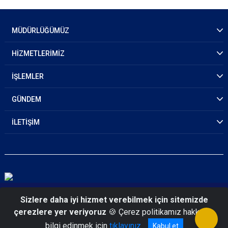
MÜDÜRLÜĞÜMÜZ
HİZMETLERİMİZ
İŞLEMLER
GÜNDEM
İLETİŞİM
© 2026 Hakkari Emniyet Müdürlüğü
Sizlere daha iyi hizmet verebilmek için sitemizde
çerezlere yer veriyoruz
🍪 Çerez politikamız hakkında
bilgi edinmek için
tıklayınız
Kabul et