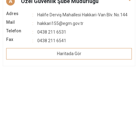
Özel Güvenlik Şube Müdürlüğü
A
Adres
Halife Derviş Mahallesi Hakkari-Van Blv. No.144
Mail
hakkari155@egm.gov.tr
Telefon
0438 211 6531
Fax
0438 211 6541
Haritada Gör