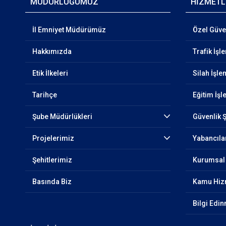
MÜDÜRLÜĞÜMÜZ
HİZMETL
İl Emniyet Müdürümüz
Özel Güven
Hakkımızda
Trafik İşl
Etik İlkeleri
Silah İşle
Tarihçe
Eğitim İşl
Şube Müdürlükleri
Güvenlik 
Projelerimiz
Yabancıla
Şehitlerimiz
Kurumsal 
Basında Biz
Kamu Hizm
Bilgi Edi