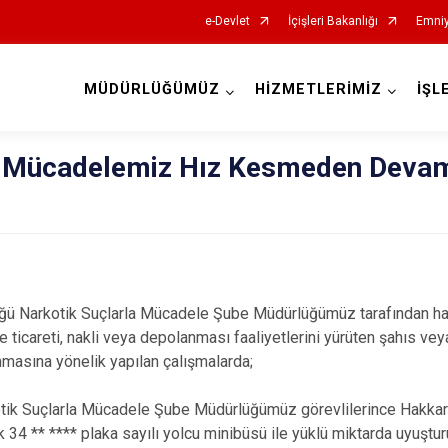
e-Devlet
İçişleri Bakanlığı
Emniy
MÜDÜRLÜĞÜMÜZ
HİZMETLERİMİZ
İŞL
İl Emniyet Müdürlükleri
e Mücadelemiz Hız Kesmeden Deva
üğü Narkotik Suçlarla Mücadele Şube Müdürlüğümüz tarafından 
ticareti, nakli veya depolanması faaliyetlerini yürüten şahıs vey
lanmasına yönelik yapılan çalışmalarda;
otik Suçlarla Mücadele Şube Müdürlüğümüz görevlilerince Hakkari
ek 34 ** **** plaka sayılı yolcu minibüsü ile yüklü miktarda uyuş