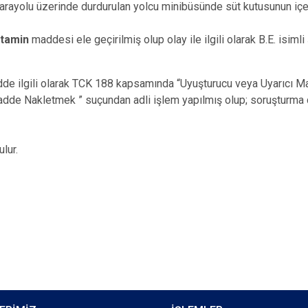
arayolu üzerinde durdurulan yolcu minibüsünde süt kutusunun içer
tamin
maddesi ele geçirilmiş olup olay ile ilgili olarak B.E. isiml
dde ilgili olarak TCK 188 kapsamında “Uyuşturucu veya Uyarıcı 
adde Nakletmek ” suçundan adli işlem yapılmış olup; soruşturma
lur.