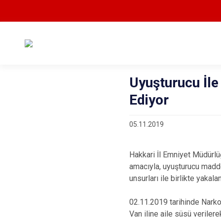
Uyuşturucu İl
Ediyor
05.11.2019
Hakkari İl Emniyet Müdürl
amacıyla, uyuşturucu madde 
unsurları ile birlikte yaka
02.11.2019 tarihinde Nark
Van iline aile süsü veriler