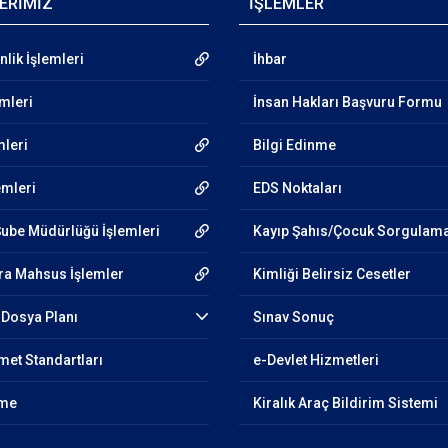
ERİMİZ
İŞLEMLER
lik İşlemleri
İhbar
emleri
İnsan Hakları Başvuru Formu
mleri
Bilgi Edinme
emleri
EDS Noktaları
Şube Müdürlüğü İşlemleri
Kayıp Şahıs/Çocuk Sorgulam
ra Mahsus İşlemler
Kimliği Belirsiz Cesetler
Dosya Planı
Sınav Sonuç
et Standartları
e-Devlet Hizmetleri
nme
Kiralık Araç Bildirim Sistemi