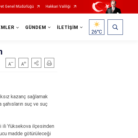
et Genel Müdürlüğü
Hakkari Valiliği
EMLER
GÜNDEM
İLETİŞİM
26
°C
m
haksız kazanç sağlamak
a şahısların suç ve suç
 ili Yüksekova ilçesinden
turucu madde götürüleceği